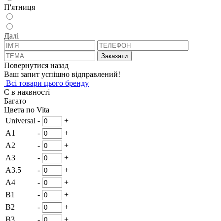
П'ятниця
Далi
Заказати
Повернутися назад
Ваш запит успішно відправлений!
Всi товари цього бренду
Є в наявності
Багато
Цвета по Vita
Universal
-
+
A1
-
+
A2
-
+
A3
-
+
A3.5
-
+
A4
-
+
B1
-
+
B2
-
+
B3
-
+