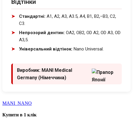
Відтінки
Стандартні:
A1, А2, А3, А3.5, A4, B1, В2,–B3, C2,
C3.
Непрозорий дентин:
OA2, OB2, OD A2, OD A3, OD
A3,5.
Універсальний відтінок:
Nano Universal.
Виробник:
MANI Medical
Germany (Німеччина)
MANI_NANO
Купити в 1 клiк