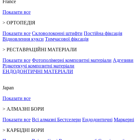
France
Показати все
>
ОРТОПЕДІЯ
Показати все
Скловолоконні штифти
Постійна фіксація
Відновлення кукси
Тимчасової фіксація
>
РЕСТАВРАЦІЙНІ МАТЕРІАЛИ
Показати все
Фотополімерні композитні матеріали
Адгезиви
Рідкотекучі композитні матеріали
ЕНДОДОНТИЧНІ МАТЕРІАЛИ
Japan
Показати все
>
АЛМАЗНІ БОРИ
Показати все
Всі алмазні
Бестселери
Ендодонтичні
Маркерні
>
КАРБІДНІ БОРИ