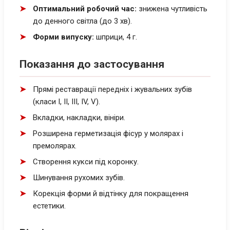
Оптимальний робочий час:
знижена чутливість
до денного світла (до 3 хв).
Форми випуску:
шприци, 4 г.
Показання до застосування
Прямі реставрації передніх і жувальних зубів
(класи I, II, III, IV, V).
Вкладки, накладки, вініри.
Розширена герметизація фісур у молярах і
премолярах.
Створення кукси під коронку.
Шинування рухомих зубів.
Корекція форми й відтінку для покращення
естетики.