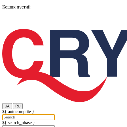
Кошик пустий
UA
RU
${ autocomplite }
${ search_phase }