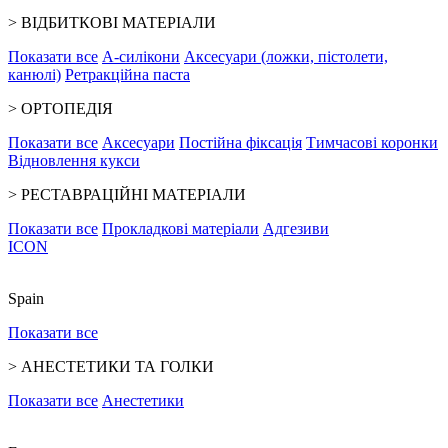
>
ВІДБИТКОВІ МАТЕРІАЛИ
Показати все
А-силікони
Аксесуари (ложки, пістолети,
канюлі)
Ретракційна паста
>
ОРТОПЕДІЯ
Показати все
Аксесуари
Постійна фіксація
Тимчасові коронки
Відновлення кукси
>
РЕСТАВРАЦІЙНІ МАТЕРІАЛИ
Показати все
Прокладкові матеріали
Адгезиви
ICON
Spain
Показати все
>
АНЕСТЕТИКИ ТА ГОЛКИ
Показати все
Анестетики