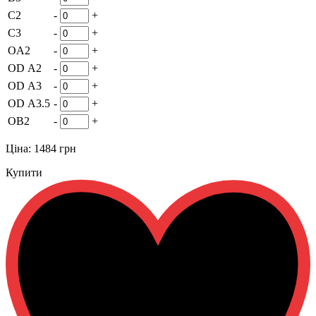
C2
-
+
C3
-
+
OA2
-
+
OD А2
-
+
OD А3
-
+
OD А3.5
-
+
OВ2
-
+
Ціна:
1484 грн
Купити