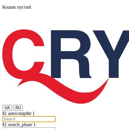
Кошик пустий
UA
RU
${ autocomplite }
${ search_phase }