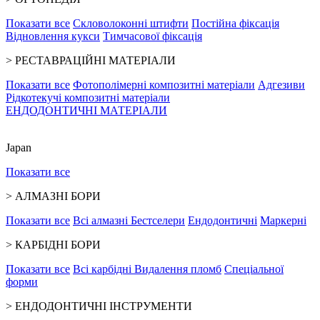
Показати все
Скловолоконні штифти
Постійна фіксація
Відновлення кукси
Тимчасової фіксація
>
РЕСТАВРАЦІЙНІ МАТЕРІАЛИ
Показати все
Фотополімерні композитні матеріали
Адгезиви
Рідкотекучі композитні матеріали
ЕНДОДОНТИЧНІ МАТЕРІАЛИ
Japan
Показати все
>
АЛМАЗНІ БОРИ
Показати все
Всі алмазні
Бестселери
Ендодонтичні
Маркерні
>
КАРБІДНІ БОРИ
Показати все
Всі карбідні
Видалення пломб
Спеціальної
форми
>
ЕНДОДОНТИЧНІ ІНСТРУМЕНТИ