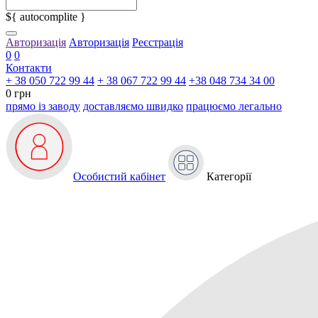
${ autocomplite }
Авторизація
Авторизація
Реєстрація
0
0
Контакти
+ 38 050 722 99 44
+ 38 067 722 99 44
+38 048 734 34 00
0 грн
прямо із заводу
доставляємо швидко
працюємо легально
Особистий кабінет
Категорії