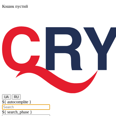
Кошик пустий
UA
RU
${ autocomplite }
${ search_phase }