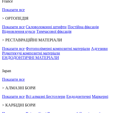
France
Показати все
>
ОРТОПЕДІЯ
Показати все
Скловолоконні штифти
Постійна фіксація
Відновлення кукси
Тимчасової фіксація
>
РЕСТАВРАЦІЙНІ МАТЕРІАЛИ
Показати все
Фотополімерні композитні матеріали
Адгезиви
Рідкотекучі композитні матеріали
ЕНДОДОНТИЧНІ МАТЕРІАЛИ
Japan
Показати все
>
АЛМАЗНІ БОРИ
Показати все
Всі алмазні
Бестселери
Ендодонтичні
Маркерні
>
КАРБІДНІ БОРИ