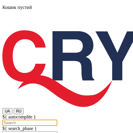
Кошик пустий
UA
RU
${ autocomplite }
${ search_phase }