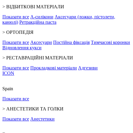
>
ВІДБИТКОВІ МАТЕРІАЛИ
Показати все
А-силікони
Аксесуари (ложки, пістолети,
канюлі)
Ретракційна паста
>
ОРТОПЕДІЯ
Показати все
Аксесуари
Постійна фіксація
Тимчасові коронки
Відновлення кукси
>
РЕСТАВРАЦІЙНІ МАТЕРІАЛИ
Показати все
Прокладкові матеріали
Адгезиви
ICON
Spain
Показати все
>
АНЕСТЕТИКИ ТА ГОЛКИ
Показати все
Анестетики