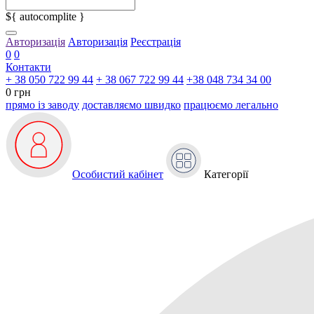
${ autocomplite }
Авторизація
Авторизація
Реєстрація
0
0
Контакти
+ 38 050 722 99 44
+ 38 067 722 99 44
+38 048 734 34 00
0 грн
прямо із заводу
доставляємо швидко
працюємо легально
Особистий кабінет
Категорії