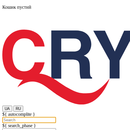
Кошик пустий
UA
RU
${ autocomplite }
${ search_phase }