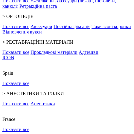
Показати все
А-силікони
Аксесуари (ложки, пістолети,
канюлі)
Ретракційна паста
>
ОРТОПЕДІЯ
Показати все
Аксесуари
Постійна фіксація
Тимчасові коронки
Відновлення кукси
>
РЕСТАВРАЦІЙНІ МАТЕРІАЛИ
Показати все
Прокладкові матеріали
Адгезиви
ICON
Spain
Показати все
>
АНЕСТЕТИКИ ТА ГОЛКИ
Показати все
Анестетики
France
Показати все