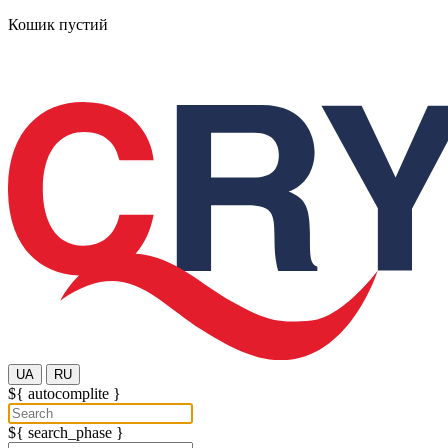
Кошик пустий
UA
RU
${ autocomplite }
${ search_phase }