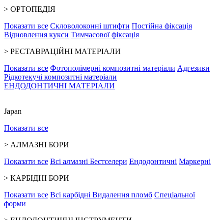
>
ОРТОПЕДІЯ
Показати все
Скловолоконні штифти
Постійна фіксація
Відновлення кукси
Тимчасової фіксація
>
РЕСТАВРАЦІЙНІ МАТЕРІАЛИ
Показати все
Фотополімерні композитні матеріали
Адгезиви
Рідкотекучі композитні матеріали
ЕНДОДОНТИЧНІ МАТЕРІАЛИ
Japan
Показати все
>
АЛМАЗНІ БОРИ
Показати все
Всі алмазні
Бестселери
Ендодонтичні
Маркерні
>
КАРБІДНІ БОРИ
Показати все
Всі карбідні
Видалення пломб
Спеціальної
форми