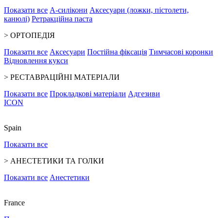
Показати все
А-силікони
Аксесуари (ложки, пістолети,
канюлі)
Ретракційна паста
>
ОРТОПЕДІЯ
Показати все
Аксесуари
Постійна фіксація
Тимчасові коронки
Відновлення кукси
>
РЕСТАВРАЦІЙНІ МАТЕРІАЛИ
Показати все
Прокладкові матеріали
Адгезиви
ICON
Spain
Показати все
>
АНЕСТЕТИКИ ТА ГОЛКИ
Показати все
Анестетики
France