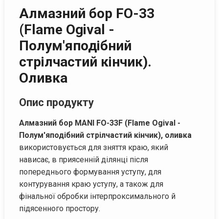
Алмазний бор FO-33
(Flame Ogival -
Полум'яподібний
стрілчастий кінчик).
Оливка
Опис продукту
Алмазний бор MANI FO-33F (Flame Ogival -
Полум'яподібний стрілчастий кінчик), оливка
використовується для зняття краю, який
нависає, в приясенній ділянці після
попереднього формування уступу, для
контурування краю уступу, а також для
фінальної обробки інтерпроксимального й
підясенного простору.