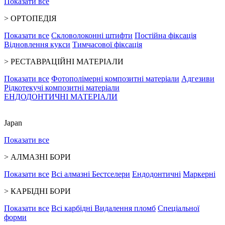
Показати все
>
ОРТОПЕДІЯ
Показати все
Скловолоконні штифти
Постійна фіксація
Відновлення кукси
Тимчасової фіксація
>
РЕСТАВРАЦІЙНІ МАТЕРІАЛИ
Показати все
Фотополімерні композитні матеріали
Адгезиви
Рідкотекучі композитні матеріали
ЕНДОДОНТИЧНІ МАТЕРІАЛИ
Japan
Показати все
>
АЛМАЗНІ БОРИ
Показати все
Всі алмазні
Бестселери
Ендодонтичні
Маркерні
>
КАРБІДНІ БОРИ
Показати все
Всі карбідні
Видалення пломб
Спеціальної
форми