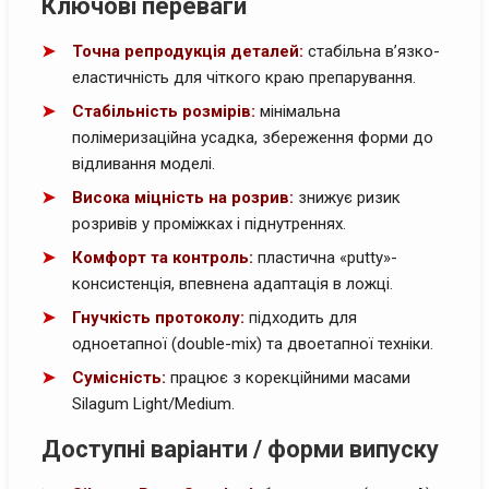
Ключові переваги
Точна репродукція деталей:
стабільна в’язко-
еластичність для чіткого краю препарування.
Стабільність розмірів:
мінімальна
полімеризаційна усадка, збереження форми до
відливання моделі.
Висока міцність на розрив:
знижує ризик
розривів у проміжках і піднутреннях.
Комфорт та контроль:
пластична «putty»-
консистенція, впевнена адаптація в ложці.
Гнучкість протоколу:
підходить для
одноетапної (double-mix) та двоетапної техніки.
Сумісність:
працює з корекційними масами
Silagum Light/Medium.
Доступні варіанти / форми випуску