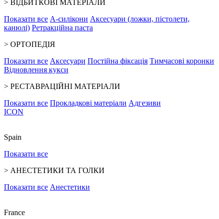
>
ВІДБИТКОВІ МАТЕРІАЛИ
Показати все
А-силікони
Аксесуари (ложки, пістолети,
канюлі)
Ретракційна паста
>
ОРТОПЕДІЯ
Показати все
Аксесуари
Постійна фіксація
Тимчасові коронки
Відновлення кукси
>
РЕСТАВРАЦІЙНІ МАТЕРІАЛИ
Показати все
Прокладкові матеріали
Адгезиви
ICON
Spain
Показати все
>
АНЕСТЕТИКИ ТА ГОЛКИ
Показати все
Анестетики
France