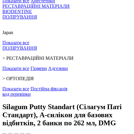
Показати все
Анестетики
РЕСТАВРАЦІЙНІ МАТЕРІАЛИ
BIODENTINE
ПОЛІРУВАННЯ
Japan
Показати все
ПОЛІРУВАННЯ
>
РЕСТАВРАЦІЙНІ МАТЕРІАЛИ
Показати все
Гіомери
Адгезиви
>
ОРТОПЕДІЯ
Показати все
Постійна фіксація
код перевiрки
Silagum Putty Standart (Сілагум Паті
Стандарт), А-силікон для базових
відбитків, 2 банки по 262 мл, DMG