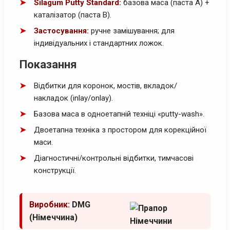
Silagum Putty Standard:
базова маса (паста A) +
каталізатор (паста B).
Застосування:
ручне замішування; для
індивідуальних і стандартних ложок.
Показання
Відбитки для коронок, мостів, вкладок/
накладок (inlay/onlay).
Базова маса в одноетапній техніці «putty-wash».
Двоетапна техніка з простором для корекційної
маси.
Діагностичні/контрольні відбитки, тимчасові
конструкції.
Виробник:
DMG
(Німеччина)