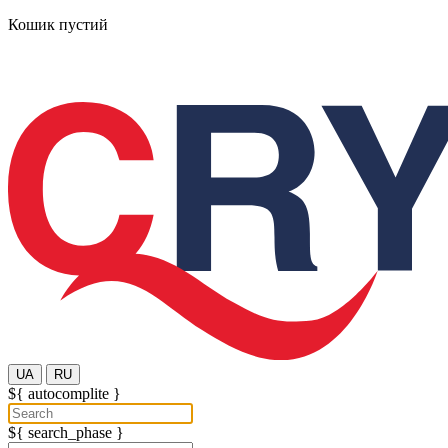
Кошик пустий
UA
RU
${ autocomplite }
${ search_phase }