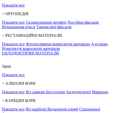
Показати все
>
ОРТОПЕДІЯ
Показати все
Скловолоконні штифти
Постійна фіксація
Відновлення кукси
Тимчасової фіксація
>
РЕСТАВРАЦІЙНІ МАТЕРІАЛИ
Показати все
Фотополімерні композитні матеріали
Адгезиви
Рідкотекучі композитні матеріали
ЕНДОДОНТИЧНІ МАТЕРІАЛИ
Japan
Показати все
>
АЛМАЗНІ БОРИ
Показати все
Всі алмазні
Бестселери
Ендодонтичні
Маркерні
>
КАРБІДНІ БОРИ
Показати все
Всі карбідні
Видалення пломб
Спеціальної