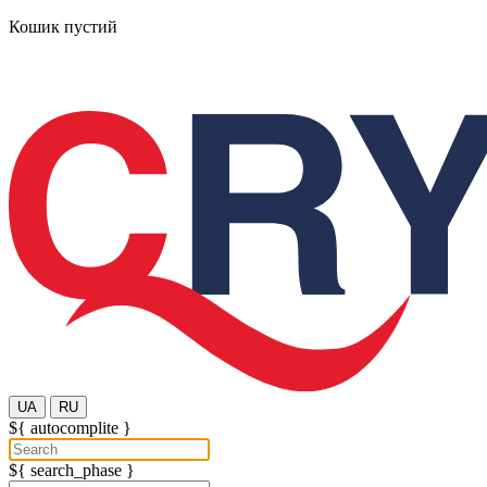
Кошик пустий
UA
RU
${ autocomplite }
${ search_phase }