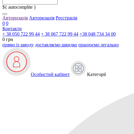
${ autocomplite }
Авторизація
Авторизація
Реєстрація
0
0
Контакти
+ 38 050 722 99 44
+ 38 067 722 99 44
+38 048 734 34 00
0 грн
прямо із заводу
доставляємо швидко
працюємо легально
Особистий кабінет
Категорії