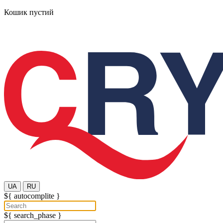
Кошик пустий
UA
RU
${ autocomplite }
${ search_phase }