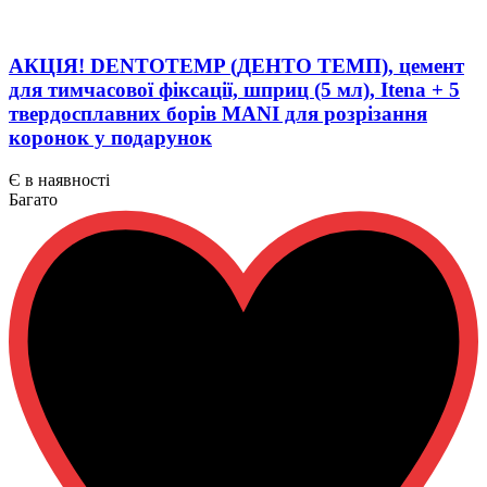
АКЦІЯ! DENTOTEMP (ДЕНТО ТЕМП), цемент
для тимчасової фіксації, шприц (5 мл), Itena + 5
твердосплавних борів MANI для розрізання
коронок у подарунок
Є в наявності
Багато