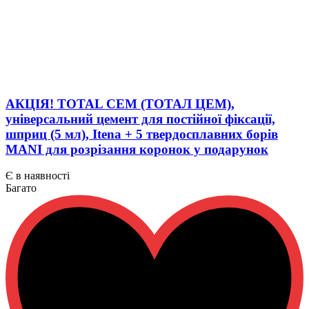
АКЦІЯ! TOTAL CEM (ТОТАЛ ЦЕМ),
універсальний цемент для постійної фіксації,
шприц (5 мл), Itena + 5 твердосплавних борів
MANI для розрізання коронок у подарунок
Є в наявності
Багато