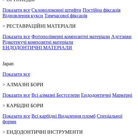
Показати все
Скловолоконні штифти
Постійна фіксація
Відновлення кукси
Тимчасової фіксація
>
РЕСТАВРАЦІЙНІ МАТЕРІАЛИ
Показати все
Фотополімерні композитні матеріали
Адгезиви
Рідкотекучі композитні матеріали
ЕНДОДОНТИЧНІ МАТЕРІАЛИ
Japan
Показати все
>
АЛМАЗНІ БОРИ
Показати все
Всі алмазні
Бестселери
Ендодонтичні
Маркерні
>
КАРБІДНІ БОРИ
Показати все
Всі карбідні
Видалення пломб
Спеціальної
форми
>
ЕНДОДОНТИЧНІ ІНСТРУМЕНТИ