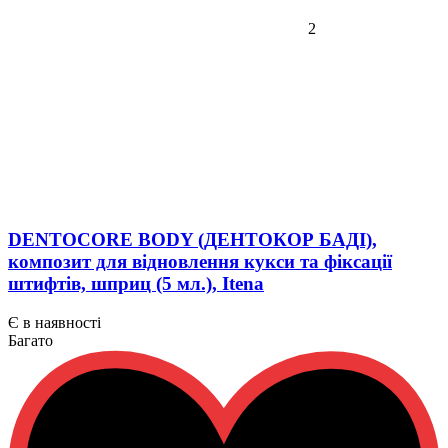
2
DENTOCORE BODY (ДЕНТОКОР БАДІ),
композит для відновлення кукси та фіксації
штифтів, шприц (5 мл.), Itena
Є в наявності
Багато