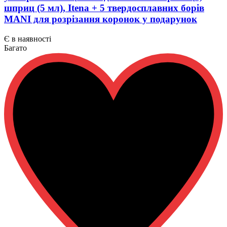
шприц (5 мл), Itena + 5 твердосплавних борів
MANI для розрізання коронок у подарунок
Є в наявності
Багато